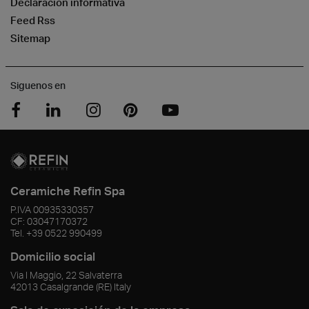
Declaración informativa
Feed Rss
Sitemap
Siguenos en
Ceramiche Refin Spa
P.IVA
00935330357
CF:
03047170372
Tel.
+39 0522 990499
Domicilio social
Via I Maggio, 22 Salvaterra
42013
Casalgrande
(RE)
Italy