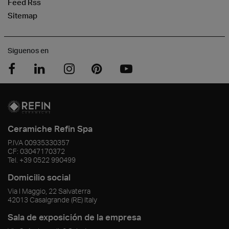
Feed Rss
Sitemap
Siguenos en
Ceramiche Refin Spa
P.IVA
00935330357
CF:
03047170372
Tel.
+39 0522 990499
Domicilio social
Via I Maggio, 22 Salvaterra
42013
Casalgrande
(RE)
Italy
Sala de exposición de la empresa