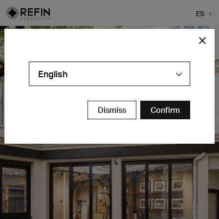
ES
English
Dismiss
Confirm
Refin Studio Paris