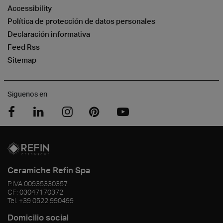
Accessibility
Política de protección de datos personales
Declaración informativa
Feed Rss
Sitemap
Siguenos en
Ceramiche Refin Spa
P.IVA
00935330357
CF:
03047170372
Tel.
+39 0522 990499
Domicilio social