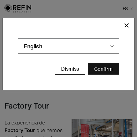
ES
Home
>
Empresa
>
Factory Tour
Factory Tour y Lab Exhibition
A través del
Factory Tour
y la visita al nuevo espacio
English
Lab Exhibition
, acompañamos a los visitantes en un
recorrido innovador, digital y experiencial, que les
permite sumergirse en nuestra fábrica y en nuestro
Dismiss
Confirm
laboratorio y vivir plenamente la Refin Experience.
Factory Tour
La experiencia de
Factory Tour
que hemos