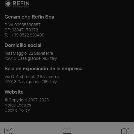
Ceramiche Refin Spa
P.IVA
00935330357
CF:
03047170372
Tel.
+39 0522 990499
Domicilio social
Via I Maggio, 22 Salvaterra
42013
Casalgrande
(RE)
Italy
Sala de exposición de la empresa
Via G. Ambrosoli, 2 Salvaterra
42013
Casalgrande
(RE)
Italy
Website
© Copyright
2007-2026
Notas Legales
Cookie Policy