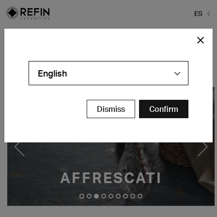
ES
Home
>
Unconventional
Unconventional
English
Dismiss
Confirm
AFFRESCATI