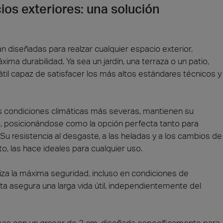
ios exteriores: una solución
 diseñadas para realzar cualquier espacio exterior,
a durabilidad. Ya sea un jardín, una terraza o un patio,
átil capaz de satisfacer los más altos estándares técnicos y
s condiciones climáticas más severas, mantienen su
o, posicionándose como la opción perfecta tanto para
u resistencia al desgaste, a las heladas y a los cambios de
o, las hace ideales para cualquier uso.
iza la máxima seguridad, incluso en condiciones de
a asegura una larga vida útil, independientemente del
dosas con un grosor de 2 cm, diseñada específicamente para