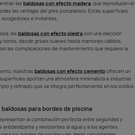
entran las
baldosas con efecto madera
, que reproducen el
 todas las ventajas del gres porcelánico. Estas superficies
 acogedores e invitantes.
ica, las
baldosas con efecto piedra
son una elección
 y tonos, desde grises suaves hasta marrones cálidos,
 sin las complicaciones de mantenimiento que requiere la
derno, nuestras
baldosas con efecto cemento
ofrecen un
perficies aportan una atmósfera minimalista e industrial
impio y refinado que se integra perfectamente en los estilos
 baldosas para bordes de piscina
epresentan la combinación perfecta entre seguridad y
antideslizante y resistentes al agua y a los agentes
 para los bordes de piscina y las áreas circundantes.