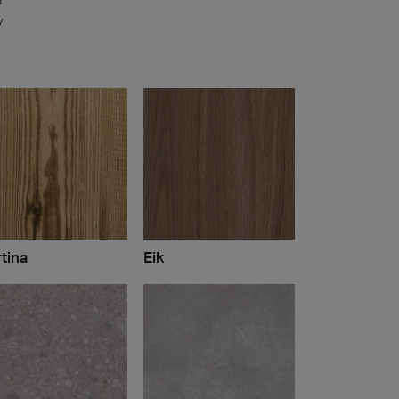
y
tina
Eik