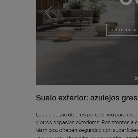
AZULEJOS GR
Piedr
Suelo exterior: azulejos gre
Las baldosas de gres porcelánico para exter
y otros espacios exteriores. Resistentes a
térmicos, ofrecen seguridad con superficies
amplia gama de estilos, como madera, pied