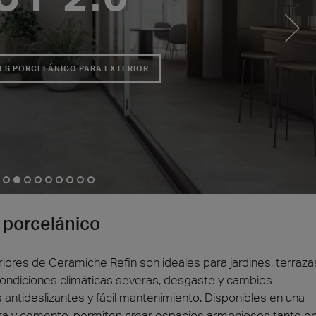
ES PORCELÁNICO PARA EXTERIOR
a
Madera
s porcelánico
iores de Ceramiche Refin son ideales para jardines, terraza
 condiciones climáticas severas, desgaste y cambios
 antideslizantes y fácil mantenimiento. Disponibles en una
ra y cemento, permiten crear espacios armoniosos tanto e