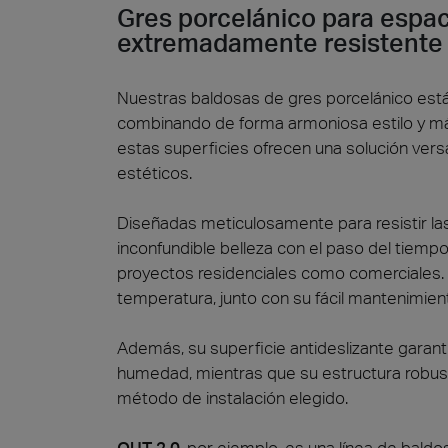
Gres porcelánico para espac
extremadamente resistente
Nuestras baldosas de gres porcelánico están
combinando de forma armoniosa estilo y máxim
estas superficies ofrecen una solución vers
estéticos.
Diseñadas meticulosamente para resistir la
inconfundible belleza con el paso del tiemp
proyectos residenciales como comerciales. S
temperatura, junto con su fácil mantenimient
Además, su superficie antideslizante garant
humedad, mientras que su estructura robust
método de instalación elegido.
OUT 2.0
, por ejemplo, es una línea de bal