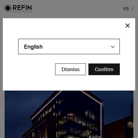
ES
Home
>
Proyectos
>
Maersk Headquarters
Maersk Headquarters
English
Maidenhead - GB
Contáctanos
Dismiss
Confirm