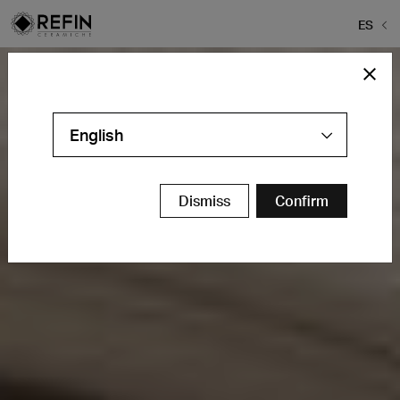
ES
English
Dismiss
Confirm