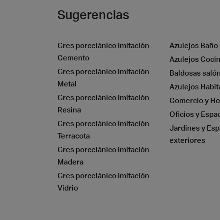
Sugerencias
Gres porcelánico imitación
Azulejos Baño
Cemento
Azulejos Coci
Gres porcelánico imitación
Baldosas saló
Metal
Azulejos Habit
Gres porcelánico imitación
Comercio y Ho
Resina
Oficios y Espa
Gres porcelánico imitación
Jardines y Esp
Terracota
exteriores
Gres porcelánico imitación
Madera
Gres porcelánico imitación
Vidrio