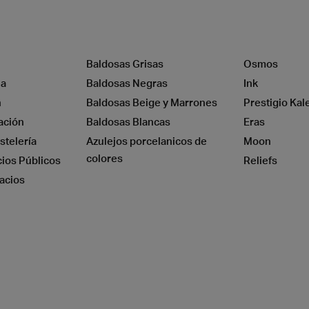
Baldosas Grisas
Osmos
na
Baldosas Negras
Ink
n
Baldosas Beige y Marrones
Prestigio Kal
ación
Baldosas Blancas
Eras
stelería
Azulejos porcelanicos de
Moon
colores
cios Públicos
Reliefs
acios