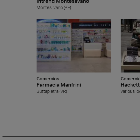
Intrend Montesilvano
Montesilvano (PE)
Comercios
Comerci
Farmacia Manfrini
Hackett
Buttapietra (VR)
various lo