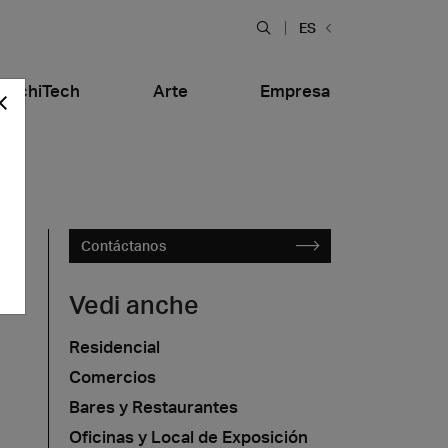
ES
ArchiTech
Arte
Empresa
Contáctanos
Vedi anche
Residencial
l
Bares y Restaurantes
Comercios
tiera Garden
Bolero Restaurant
Mármol
alfitana
Naklo
Bares y Restaurantes
Oficinas y Local de Exposición