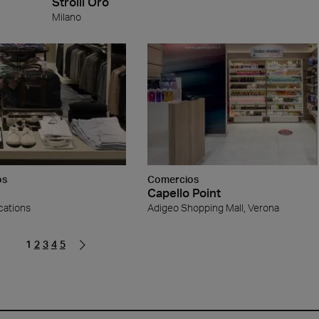
Stroili Oro
Milano
os
Comercios
Capello Point
cations
Adigeo Shopping Mall, Verona
1
2
3
4
5