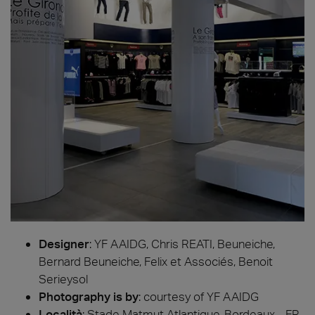
Designer
:
YF AAIDG, Chris REATI, Beuneiche,
Bernard Beuneiche, Felix et Associés, Benoit
Serieysol
Photography is by
:
courtesy of YF AAIDG
Località
: Stade Matmut Atlantique, Bordeaux - FR