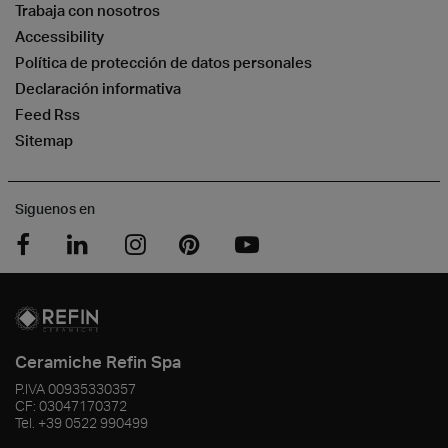
Trabaja con nosotros
Accessibility
Política de protección de datos personales
Declaración informativa
Feed Rss
Sitemap
Siguenos en
Ceramiche Refin Spa
P.IVA
00935330357
CF:
03047170372
Tel.
+39 0522 990499