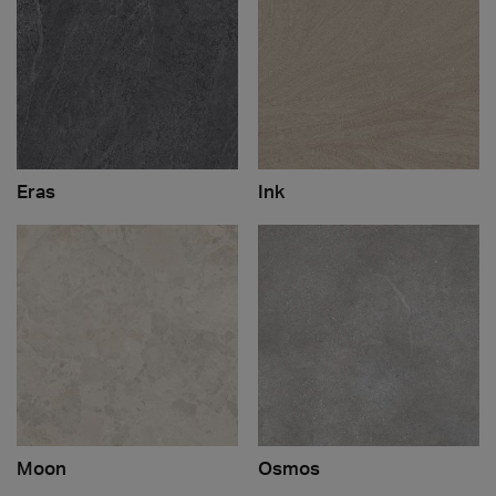
Eras
Ink
Moon
Osmos