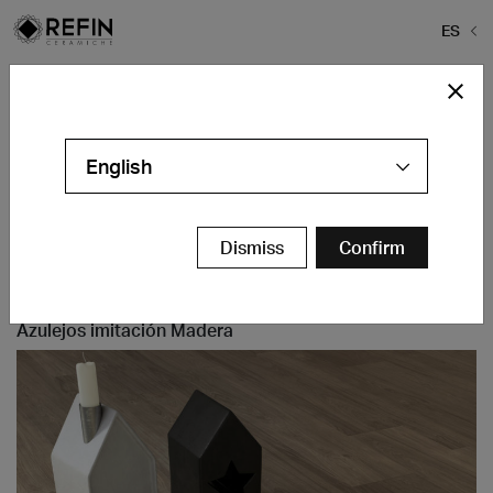
ES
Home
>
Colecciones
>
Nuevas Colecciones
Nuevas Colecciones
English
Descubre las nuevas colecciones
de Ceramiche Refin
Dismiss
Confirm
Contáctenos
Azulejos imitación Madera