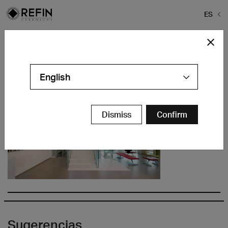
ES
Home
>
Empresa
>
01
01
English
Dismiss
Confirm
Sugerencias