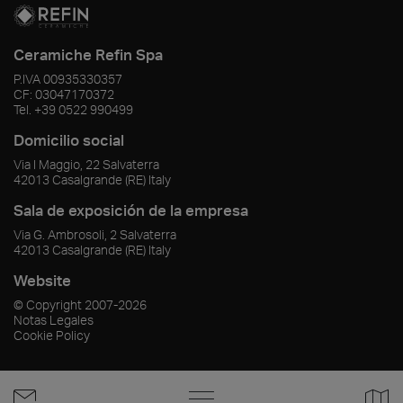
Ceramiche Refin Spa
P.IVA
00935330357
CF:
03047170372
Tel.
+39 0522 990499
Domicilio social
Via I Maggio, 22 Salvaterra
42013
Casalgrande
(RE)
Italy
Sala de exposición de la empresa
Via G. Ambrosoli, 2 Salvaterra
42013
Casalgrande
(RE)
Italy
Website
© Copyright
2007-2026
Notas Legales
Cookie Policy