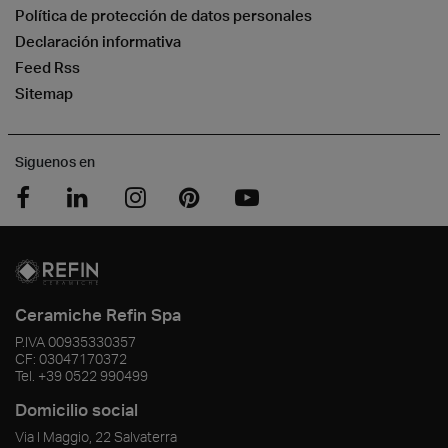
Política de protección de datos personales
Declaración informativa
Feed Rss
Sitemap
Siguenos en
Ceramiche Refin Spa
P.IVA
00935330357
CF:
03047170372
Tel.
+39 0522 990499
Domicilio social
Via I Maggio, 22 Salvaterra