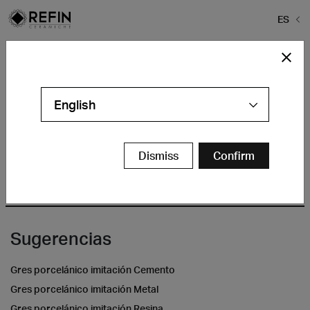
ES
Home
>
Baldosa Refin
>
Mendini-refin1
Mendini-refin1
English
Dismiss
Confirm
Sugerencias
Gres porcelánico imitación Cemento
Gres porcelánico imitación Metal
Gres porcelánico imitación Resina