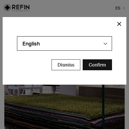
ES
Home
>
Proyectos
>
Centro Arredo Tessile
Centro Arredo Tessile
English
Bologna - IT
Contáctanos
Dismiss
Confirm