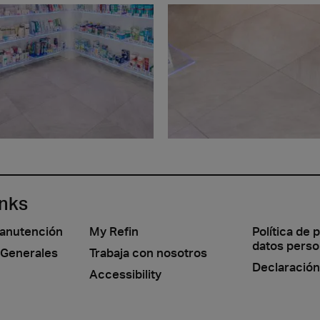
inks
manutención
My Refin
Política de 
datos perso
 Generales
Trabaja con nosotros
Declaración
Accessibility