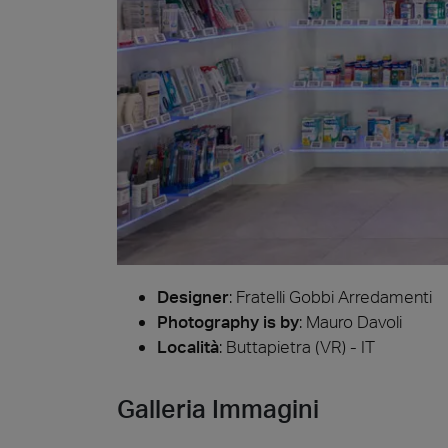
Piedr
Designer
:
Fratelli Gobbi Arredamenti
Photography is by
:
Mauro Davoli
Località
: Buttapietra (VR) - IT
Galleria Immagini