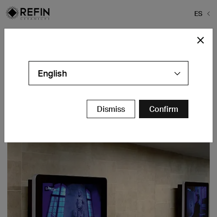
ES
Home
>
Proyectos
>
Gare RER Louvre-Rivoli
Gare RER Louvre-Rivoli
English
Paris - FR
Contáctanos
Dismiss
Confirm