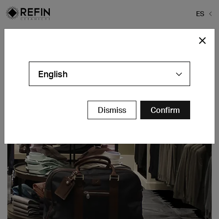
ES
Home
>
Proyectos
>
Hackett
Hackett
English
various locations - GB
Contáctanos
Dismiss
Confirm