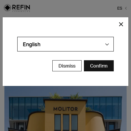
ES
Home
>
Proyectos
>
Hotel Molitor
Hotel Molitor
English
Paris - FR
Contáctanos
Dismiss
Confirm