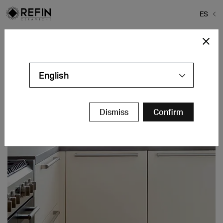
ES
Home
>
Proyectos
>
Private House
Private House
English
Alphen aan de Rijn - NL
Contáctanos
Dismiss
Confirm