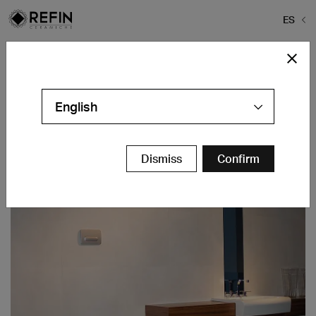
ES
Home
>
Proyectos
>
Spazio Flaminia
Spazio Flaminia
English
Milano - IT
Contáctanos
Dismiss
Confirm