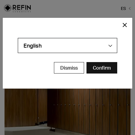
ES
Home
>
Proyectos
>
Thermae 2000
Thermae 2000
English
Valkenburg - NL
Contáctanos
Dismiss
Confirm