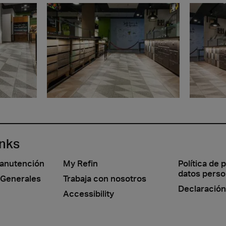
inks
manutención
My Refin
Política de 
datos perso
 Generales
Trabaja con nosotros
Declaración
Accessibility