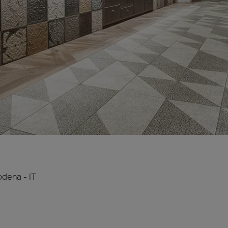
a
Madera
odena - IT