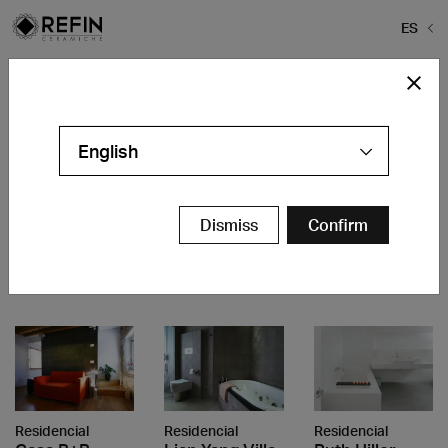
ES
Home
>
Proyectos
>
pavimenti-casa
pavimenti-casa
English
Dismiss
Confirm
Residencial
Residencial
Residencial
Country House
335 Mansfield
Furlong Road
House
Buckinghamshire
Los Angeles
London
Residencial
Residencial
Residencial