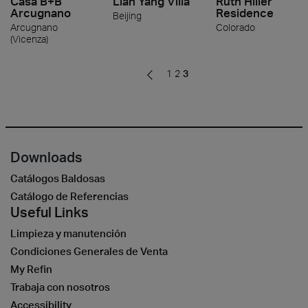
Casa B+B
Lian Yang Villa
Ruth Hiller
Arcugnano
Residence
Beijing
Arcugnano
Colorado
(Vicenza)
1
2
3
Downloads
Catálogos Baldosas
Catálogo de Referencias
Useful Links
Limpieza y manutención
Condiciones Generales de Venta
My Refin
Trabaja con nosotros
Accessibility