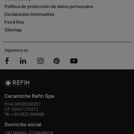
Política de protección de datos personales
Declaración informativa
Feed Rss
Sitemap
Siguenos en
Ceramiche Refin Spa
P.IVA
00935330357
CF:
03047170372
Tel.
+39 0522 990499
Domicilio social
Via I Maggio, 22 Salvaterra