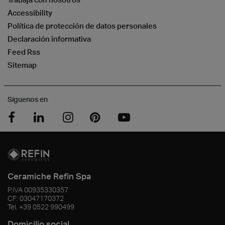
Accessibility
Política de protección de datos personales
Declaración informativa
Feed Rss
Sitemap
Siguenos en
Ceramiche Refin Spa
P.IVA
00935330357
CF:
03047170372
Tel.
+39 0522 990499
Domicilio social