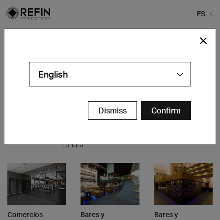
ES
Home
>
Proyectos
>
Stand y montajes temporáneos
Stand y montajes temporáneos
English
Espacios
Oficinas y
Comercios
Residencial
públicos
Local de
The
Dismiss
Confirm
Casa B+B
Gare Rer
Exposición
Bridge
Arcugnano
Nanterre
Central
Barberino
Arcugnano
St. Giles
Nanterre
(Vicenza)
Londra
Comercios
Bares y
Bares y