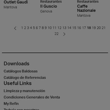
Outlet Gaudì
Restaurantes
Restaurantes
Il Guscio
Caffe
Mantova
Nazionale
Genova
Mantova
1
2
3
4
5
6
7
8
9
10
11
12
13
14
15
16
17
18
19
20
21
22
Downloads
Catálogos Baldosas
Catálogo de Referencias
Useful Links
Limpieza y manutención
Condiciones Generales de Venta
My Refin
Trabaja con nosotros