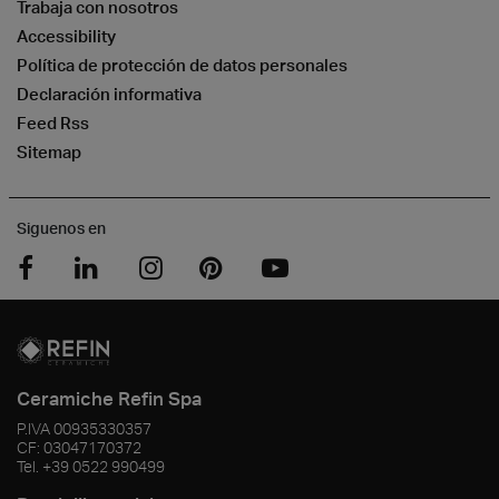
Trabaja con nosotros
Accessibility
Política de protección de datos personales
Declaración informativa
Feed Rss
Sitemap
Siguenos en
Ceramiche Refin Spa
P.IVA
00935330357
CF:
03047170372
Tel.
+39 0522 990499