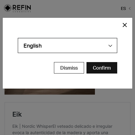
ES
Home
>
Baldosas Marrones
English
Dismiss
Confirm