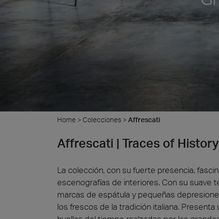
Piedr
Home
>
Colecciones
>
Affrescati
Affrescati | Traces of History
La colección, con su fuerte presencia, fasci
escenografías de interiores. Con su suave te
marcas de espátula y pequeñas depresiones,
los frescos de la tradición italiana. Present
huellas del tiempo realzadas por las grand