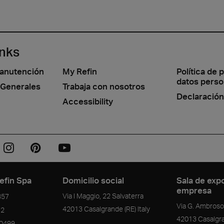
inks
manutención
My Refin
Política de 
datos perso
 Generales
Trabaja con nosotros
Declaración
Accessibility
efin Spa
Domicilio social
Sala de expo
empresa
Via I Maggio, 22 Salvaterra
357
Via G. Ambrosol
42013
Casalgrande
(RE)
Italy
72
42013
Casalgr
90499