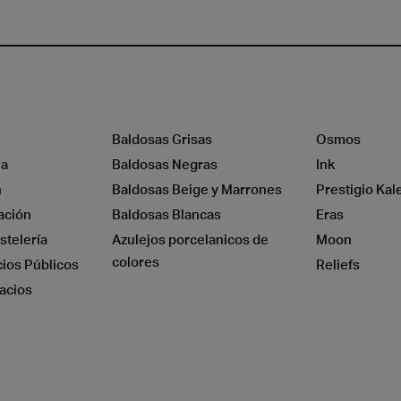
Baldosas Grisas
Osmos
na
Baldosas Negras
Ink
n
Baldosas Beige y Marrones
Prestigio Kal
ación
Baldosas Blancas
Eras
stelería
Azulejos porcelanicos de
Moon
colores
cios Públicos
Reliefs
acios