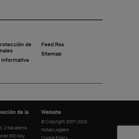
protección de
Feed Rss
nales
Sitemap
 informativa
sición de la
Website
© Copyright
2007-2026
i, 2 Salvaterra
Notas Legales
ande
(RE)
Italy
Cookie Policy