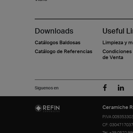
Downloads
Useful L
Catálogos Baldosas
Limpieza y 
Catálogo de Referencias
Condiciones
de Venta
Siguenos en
Ceramiche R
P.IVA
00935330
CF:
030471703
Tel.
+39 0522 9