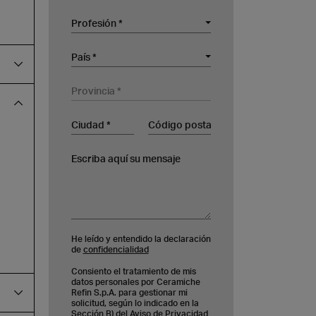
Profesión
Profesión *
Empresa
País
País *
Provincia
Ciudad
Código postal
Escriba aquí su mensaje
He leído y entendido la declaración
de
confidencialidad
Consiento el tratamiento de mis
datos personales por Ceramiche
Refin S.p.A. para gestionar mi
solicitud, según lo indicado en la
Sección B) del
Aviso de Privacidad