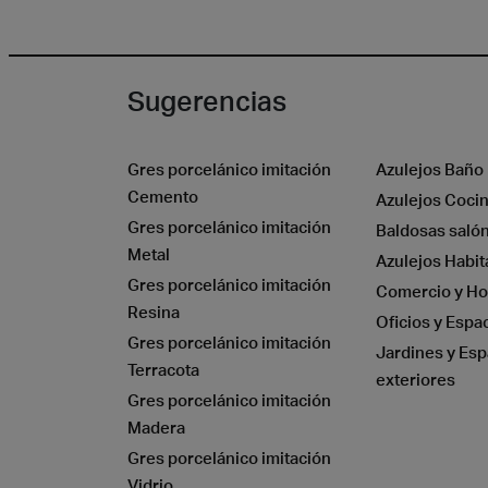
Sugerencias
Gres porcelánico imitación
Azulejos Baño
Cemento
Azulejos Coci
Gres porcelánico imitación
Baldosas saló
Metal
Azulejos Habit
Gres porcelánico imitación
Comercio y Ho
Resina
Oficios y Espa
Gres porcelánico imitación
Jardines y Esp
Terracota
exteriores
Gres porcelánico imitación
Madera
Gres porcelánico imitación
Vidrio