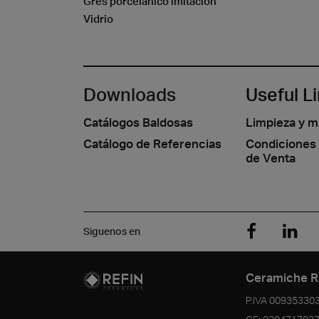
Gres porcelánico imitación
Vidrio
Downloads
Useful L
Catálogos Baldosas
Limpieza y 
Catálogo de Referencias
Condiciones
de Venta
Siguenos en
Ceramiche R
P.IVA
00935330