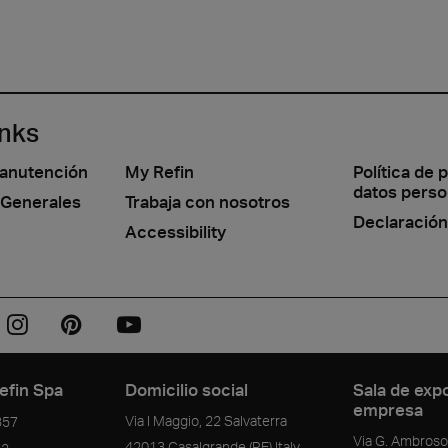
inks
manutención
My Refin
Política de 
datos perso
 Generales
Trabaja con nosotros
Declaración
Accessibility
efin Spa
Domicilio social
Sala de expo
empresa
Via I Maggio, 22 Salvaterra
357
Via G. Ambrosol
42013
Casalgrande
(RE)
Italy