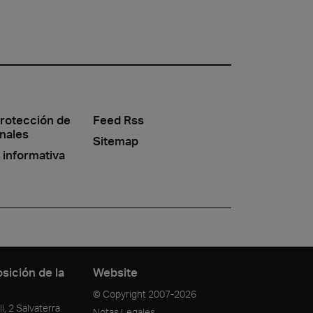
protección de
Feed Rss
nales
Sitemap
 informativa
sición de la
Website
© Copyright
2007-2026
i, 2 Salvaterra
Notas Legales