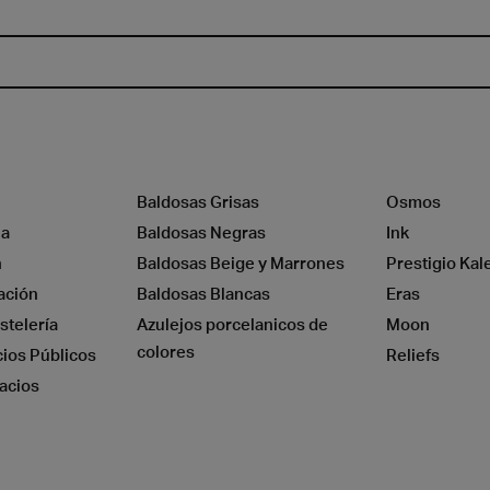
a
Madera
Baldosas Grisas
Osmos
na
Baldosas Negras
Ink
n
Baldosas Beige y Marrones
Prestigio Kal
ación
Baldosas Blancas
Eras
stelería
Azulejos porcelanicos de
Moon
colores
cios Públicos
Reliefs
acios