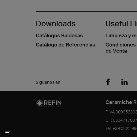
Downloads
Useful L
Catálogos Baldosas
Limpieza y 
Catálogo de Referencias
Condiciones
de Venta
Siguenos en
Ceramiche R
P.IVA
00935330
CF:
030471703
Tel.
+39 0522 9