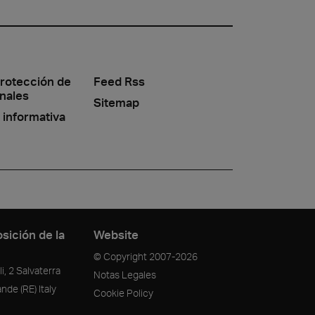
protección de
Feed Rss
nales
Sitemap
 informativa
sición de la
Website
© Copyright
2007-2026
i, 2 Salvaterra
Notas Legales
ande
(RE)
Italy
Cookie Policy