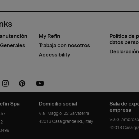
inks
manutención
My Refin
Política de 
datos perso
 Generales
Trabaja con nosotros
Declaración
Accessibility
efin Spa
Domicilio social
Sala de expo
empresa
Via I Maggio, 22 Salvaterra
357
Via G. Ambrosol
42013
Casalgrande
(RE)
Italy
72
42013
Casalgr
90499