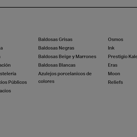
Baldosas Grisas
Osmos
na
Baldosas Negras
Ink
a
Madera
n
Baldosas Beige y Marrones
Prestigio Kal
ación
Baldosas Blancas
Eras
stelería
Azulejos porcelanicos de
Moon
colores
cios Públicos
Reliefs
acios