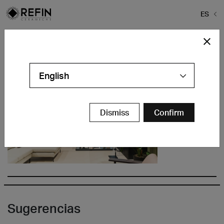
ES
Home
>
Empresa
>
Nuestra sede
>
Gallery
Gallery
English
Dismiss
Confirm
Sugerencias