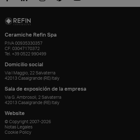
Ceramiche Refin Spa
P.IVA
00935330357
CF:
03047170372
Tel.
+39 0522 990499
Domicilio social
Via I Maggio, 22 Salvaterra
42013
Casalgrande
(RE)
Italy
Sala de exposición de la empresa
Via G. Ambrosoli, 2 Salvaterra
42013
Casalgrande
(RE)
Italy
Website
© Copyright
2007-2026
Notas Legales
Cookie Policy