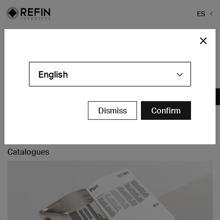
ES
Home
>
ES-piastrelle-bagno
ES-piastrelle-bagno
English
Contáctenos
Dismiss
Confirm
Catalogues