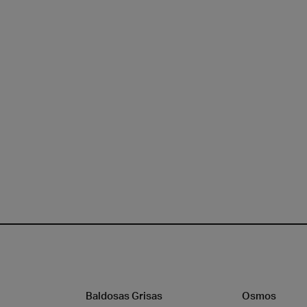
a
Madera
Baldosas Grisas
Osmos