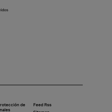
eidos
protección de
Feed Rss
nales