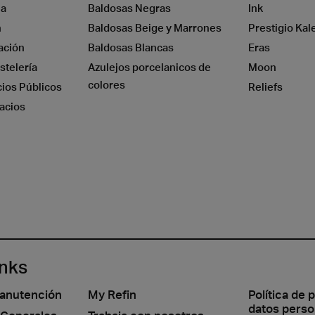
na
Baldosas Negras
Ink
n
Baldosas Beige y Marrones
Prestigio Kal
ación
Baldosas Blancas
Eras
stelería
Azulejos porcelanicos de
Moon
colores
cios Públicos
Reliefs
acios
inks
manutención
My Refin
Política de 
datos perso