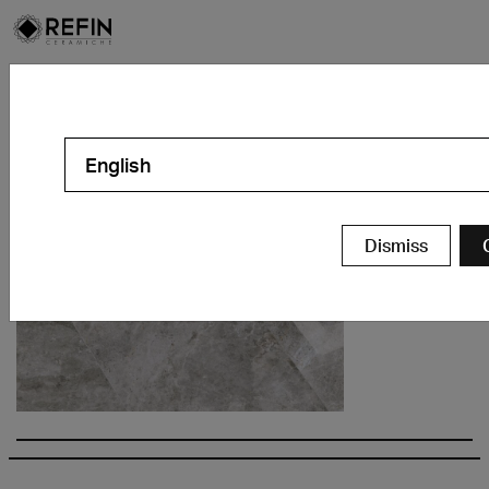
Home
>
Gres porcelánico imitación mármol
>
Prestigio_Fior_di_Bosco_75x150_Lucido_detail1
Prestigio_Fior_di_Bosco_75x150_Luc
English
Dismiss