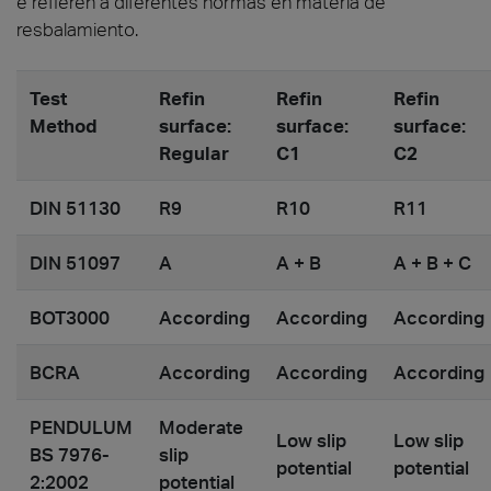
e refieren a diferentes normas en materia de
resbalamiento.
Test
Refin
Refin
Refin
Method
surface:
surface:
surface:
Regular
C1
C2
DIN 51130
R9
R10
R11
DIN 51097
A
A + B
A + B + C
BOT3000
According
According
According
BCRA
According
According
According
PENDULUM
Moderate
Low slip
Low slip
BS 7976-
slip
potential
potential
2:2002
potential