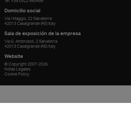
Tel.
+39 0522 990499
Domicilio social
Via I Maggio, 22 Salvaterra
42013
Casalgrande
(RE)
Italy
Sala de exposición de la empresa
Via G. Ambrosoli, 2 Salvaterra
42013
Casalgrande
(RE)
Italy
Website
© Copyright
2007-2026
Notas Legales
Cookie Policy