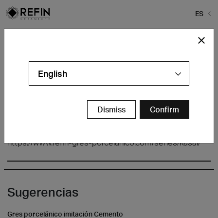
ES
Home
>
Baldosa Refin
>
#We look at East
#We look at East
English
Dismiss
Confirm
https://www.refin-gres-porcelanico.com/series/kasai/
Sugerencias
Gres porcelánico imitación Cemento