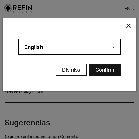
ES
Home
>
Baldosa Refin
>
Design Giulio Iacchetti
Design Giulio Iacchetti
English
Dismiss
Confirm
/series/labyrinth/
Sugerencias
Gres porcelánico imitación Cemento