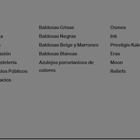
Baldosas Grisas
Osmos
na
Baldosas Negras
Ink
n
Baldosas Beige y Marrones
Prestigio Kal
a
Madera
ación
Baldosas Blancas
Eras
stelería
Azulejos porcelanicos de
Moon
colores
cios Públicos
Reliefs
acios