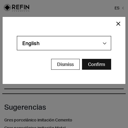
ES
Home
>
Baldosa Refin
>
osmos hp
osmos hp
English
Dismiss
Confirm
Sugerencias
Gres porcelánico imitación Cemento
Gres porcelánico imitación Metal