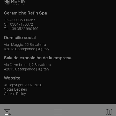
Ceramiche Refin Spa
P.IVA
00935330357
CF:
03047170372
Tel.
+39 0522 990499
Domicilio social
Via I Maggio, 22 Salvaterra
42013
Casalgrande
(RE)
Italy
Sala de exposición de la empresa
Via G. Ambrosoli, 2 Salvaterra
42013
Casalgrande
(RE)
Italy
Website
© Copyright
2007-2026
Notas Legales
Cookie Policy