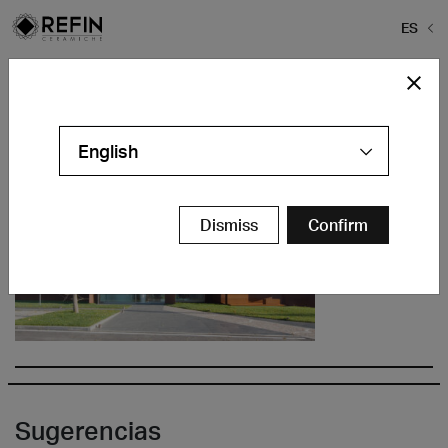
ES
Home
>
Baldosa Refin
>
ref-est-484a-410×292
ref-est-484a-410×292
English
Dismiss
Confirm
Sugerencias