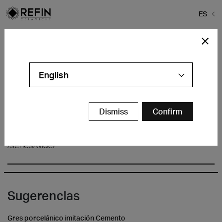
ES
Home
>
Baldosa Refin
>
Slate Recall
Slate Recall
English
Dismiss
Confirm
/series/wide/
Sugerencias
Gres porcelánico imitación Cemento