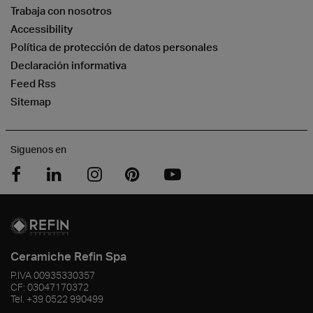
Trabaja con nosotros
Accessibility
Política de protección de datos personales
Declaración informativa
Feed Rss
Sitemap
Siguenos en
Ceramiche Refin Spa
P.IVA
00935330357
CF:
03047170372
Tel.
+39 0522 990499