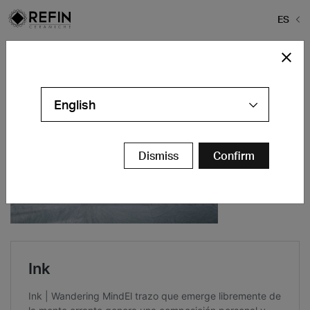
ES
Home
>
Iconic Design
English
Dismiss
Confirm