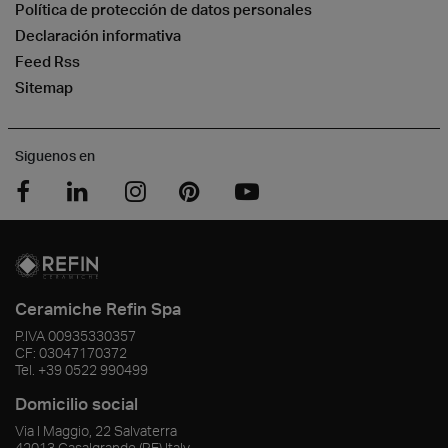
Política de protección de datos personales
Declaración informativa
Feed Rss
Sitemap
Siguenos en
Ceramiche Refin Spa
P.IVA
00935330357
CF:
03047170372
Tel.
+39 0522 990499
Domicilio social
Via I Maggio, 22 Salvaterra
42013
Casalgrande
(RE)
Italy