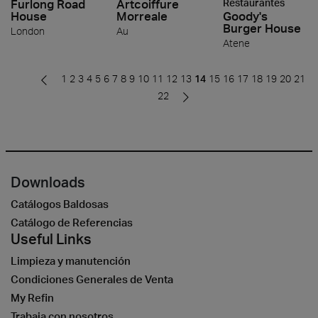
Furlong Road
Artcoiffure
Restaurantes
House
Morreale
Goody's
Burger House
London
Au
Atene
1
2
3
4
5
6
7
8
9
10
11
12
13
14
15
16
17
18
19
20
21
22
Downloads
Catálogos Baldosas
Catálogo de Referencias
Useful Links
Limpieza y manutención
Condiciones Generales de Venta
My Refin
Trabaja con nosotros