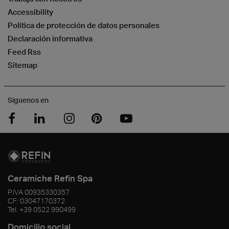
Accessibility
Política de protección de datos personales
Declaración informativa
Feed Rss
Sitemap
Siguenos en
Ceramiche Refin Spa
P.IVA
00935330357
CF:
03047170372
Tel.
+39 0522 990499
Domicilio social