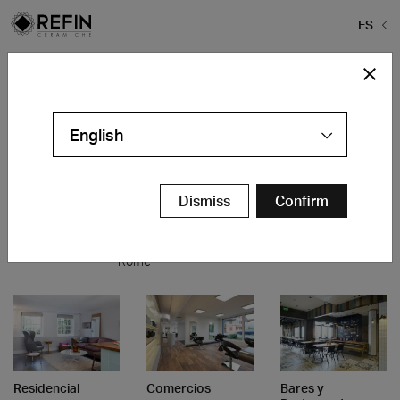
ES
Home
>
Proyectos
>
Hotel & Bienestar
Hotel & Bienestar
English
Oficinas y
Hospitality
Bares y
Bares y
Local de
Hotel
Dismiss
Confirm
Restaurantes
Restaurantes
Exposición
Molitor
Maison Du
Ristorante
Geri HDP
Paris
Parc
Ippogrifo
Holding
Milan
Genova
Rome
Residencial
Comercios
Bares y