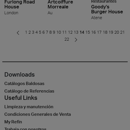
Furlong Road
Artcoiffure
Restaurantes
House
Morreale
Goody's
Burger House
London
Au
Atene
1
2
3
4
5
6
7
8
9
10
11
12
13
14
15
16
17
18
19
20
21
22
Downloads
Catálogos Baldosas
Catálogo de Referencias
Useful Links
Limpieza y manutención
Condiciones Generales de Venta
My Refin
Trabaja con nosotros