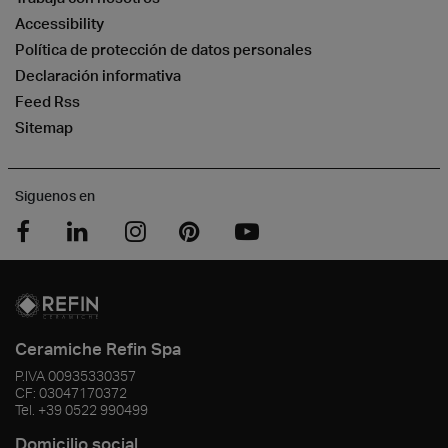
Accessibility
Política de protección de datos personales
Declaración informativa
Feed Rss
Sitemap
Siguenos en
Ceramiche Refin Spa
P.IVA
00935330357
CF:
03047170372
Tel.
+39 0522 990499
Domicilio social