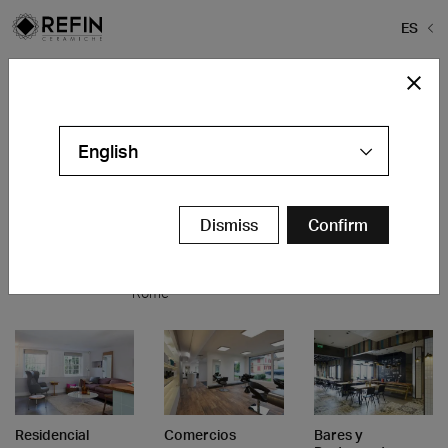
ES
Home
>
Proyectos
>
pavimenti-uffici-moderni
pavimenti-uffici-moderni
English
Oficinas y
Hospitality
Bares y
Bares y
Local de
Hotel
Dismiss
Confirm
Restaurantes
Restaurantes
Exposición
Molitor
Maison Du
Ristorante
Geri HDP
Paris
Parc
Ippogrifo
Holding
Milan
Genova
Rome
Residencial
Comercios
Bares y