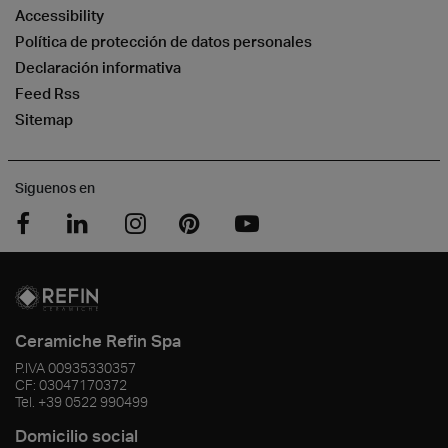
Accessibility
Política de protección de datos personales
Declaración informativa
Feed Rss
Sitemap
Siguenos en
Ceramiche Refin Spa
P.IVA
00935330357
CF:
03047170372
Tel.
+39 0522 990499
Domicilio social