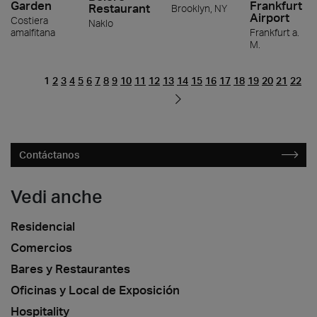
Garden
Frankfurt
Restaurant
Brooklyn, NY
Airport
Costiera
Naklo
amalfitana
Frankfurt a.
M.
1
2
3
4
5
6
7
8
9
10
11
12
13
14
15
16
17
18
19
20
21
22
Contáctanos
Vedi anche
Residencial
Comercios
Bares y Restaurantes
Oficinas y Local de Exposición
Hospitality