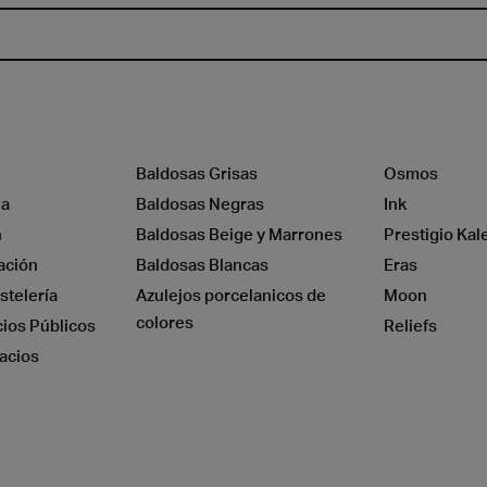
Baldosas Grisas
Osmos
a
Madera
na
Baldosas Negras
Ink
n
Baldosas Beige y Marrones
Prestigio Kal
ación
Baldosas Blancas
Eras
stelería
Azulejos porcelanicos de
Moon
colores
cios Públicos
Reliefs
acios