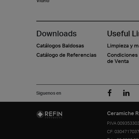
Vidrio
Downloads
Useful L
Catálogos Baldosas
Limpieza y 
Catálogo de Referencias
Condiciones
de Venta
Siguenos en
Ceramiche R
P.IVA
00935330
CF:
030471703