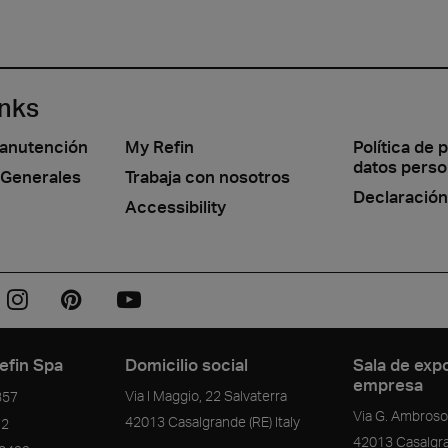
inks
manutención
My Refin
Política de 
datos perso
 Generales
Trabaja con nosotros
Declaración
Accessibility
efin Spa
Domicilio social
Sala de expo
empresa
Via I Maggio, 22 Salvaterra
357
Via G. Ambrosol
42013
Casalgrande
(RE)
Italy
72
42013
Casalgr