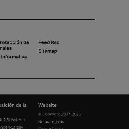
protección de
Feed Rss
nales
Sitemap
 informativa
sición de la
Website
© Copyright
2007-2026
i, 2 Salvaterra
Notas Legales
ande
(RE)
Italy
Cookie Policy