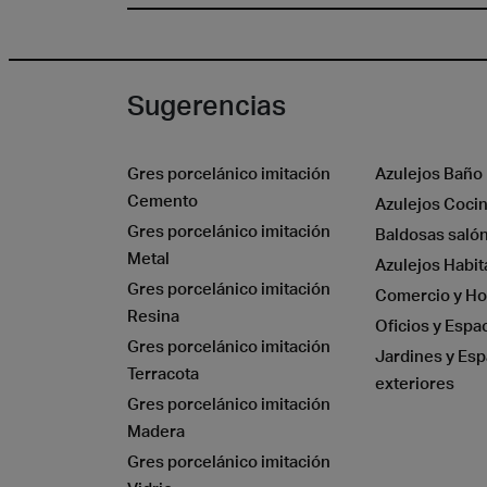
Sugerencias
Gres porcelánico imitación
Azulejos Baño
Piedr
Cemento
Azulejos Coci
Gres porcelánico imitación
Baldosas saló
Metal
Azulejos Habit
Gres porcelánico imitación
Comercio y Ho
Resina
Oficios y Espa
Gres porcelánico imitación
Jardines y Esp
Terracota
exteriores
Gres porcelánico imitación
Madera
Gres porcelánico imitación