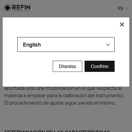
ES
Home
>
Características técnicas
Características técnicas
RESISTENCIA A LA ABRASIÓN PROFUNDA
UNI EN ISO 10545-7
English
Método aplicable sólo a las baldosas de cerámica no
esmaltadas. El método de prueba y la expresión de los
Dismiss
Confirm
resultados son iguales a los indicados en las
precedentes Normativas Europeas (EN 102). Ha sido
aportada sólo una modificación en lo que respecta al
material a emplear para la calibración del instrumento.
El procedimiento de ajuste sigue siendo el mismo.