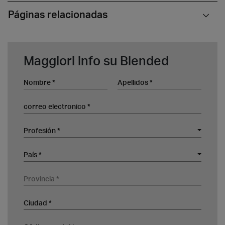
Páginas relacionadas
Maggiori info su Blended
Nombre
Apellidos
correo electronico
Profesión
Profesión *
Empresa
País
País *
Provincia
Ciudad
Código postal