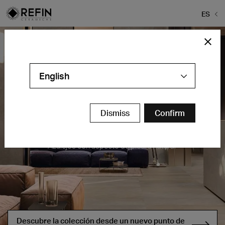
ES
English
Dismiss
Confirm
Blended
Azulejos con aspecto de piedra natural
Descubre la colección desde un nuevo punto de