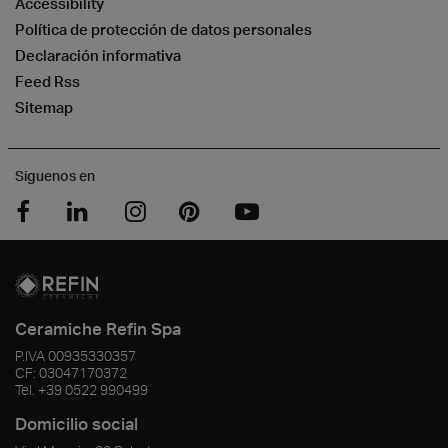
Accessibility
Política de protección de datos personales
Declaración informativa
Feed Rss
Sitemap
Siguenos en
Ceramiche Refin Spa
P.IVA
00935330357
CF:
03047170372
Tel.
+39 0522 990499
Domicilio social