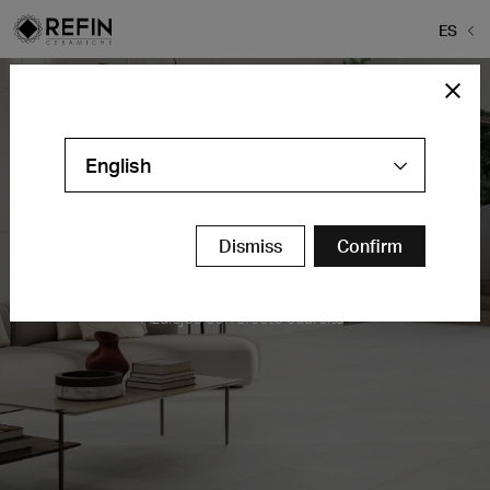
ES
English
Dismiss
Confirm
Primal
Azulejos con efecto cuarcita